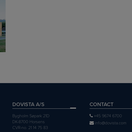
DOVISTA A/S
CONTACT
Bygholm Søpark 21D
+45 9674 6700
DK-8700 Horsens
info@dovista.com
CVR-no. 21 14 75 83