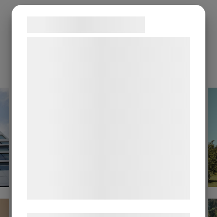
Samtykke til cookies
Vi og vores samarbejdspartnere bruger
teknologier, herunder cookies, til at
GALLERY
indsamle oplysninger om dig til forskellige
formål, herunder: Tilpasning af annoncering,
bedre brugeroplevelse, funktionalitet,
statistik og marketing. Disse oplysninger
kan blive delt med annoncerings- og
analysepartnere, som kan kombinere dem
med data, du tidligere har givet dem eller
de har indsamlet gennem din brug af deres
tjenester. Ved at klikke på 'OK' giver du
samtykke til disse formål.