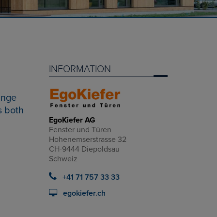
INFORMATION
ange
s both
EgoKiefer AG
Fenster und Türen
Hohenemserstrasse 32
CH-9444 Diepoldsau
Schweiz
+41 71 757 33 33
egokiefer.ch