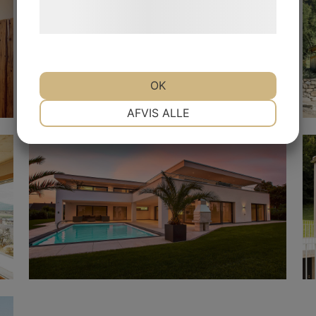
Læs mere om vores brug af cookies og
behandling af persondata
her
.
OK
NØDVENDIGE
PRÆFERENCER
AFVIS ALLE
MARKETING
STATISTIK